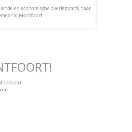
elende en economische overlegpartij naar
emeente Montfoort
TFOORT!
 Montfoort
n en