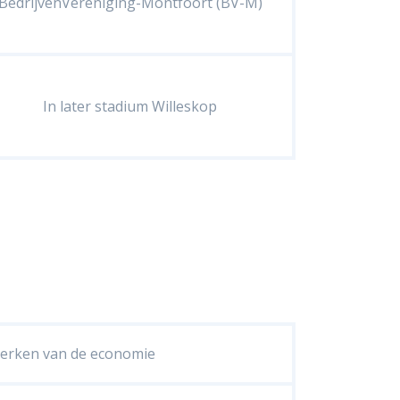
BedrijvenVereniging-Montfoort (BV-M)
In later stadium Willeskop
terken van de economie