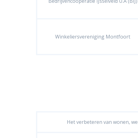
Bedrijvencoöperatie IJsselveld U.A (BIJ)
Winkeliersvereniging Montfoort
Het verbeteren van wonen, we